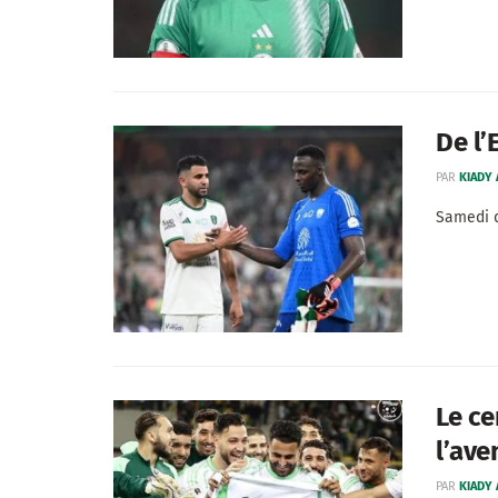
De l’
PAR
KIADY
Samedi d
Le ce
l’ave
PAR
KIADY