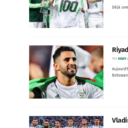
Déjà une
Riyad
PAR
KIADY
Aujourd'
Botswana 
Vladi