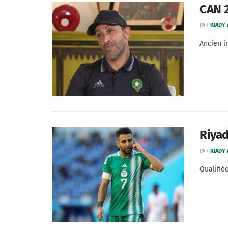
CAN 2
PAR
KIADY
Ancien i
Riyad
PAR
KIADY
Qualifié