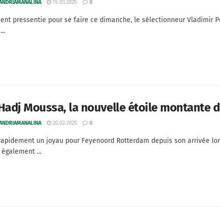
 ANDRIAMANALINA
15.03.2025
0
ment pressentie pour se faire ce dimanche, le sélectionneur Vladimir Pe
..
Hadj Moussa, la nouvelle étoile montante 
 ANDRIAMANALINA
20.02.2025
0
apidement un joyau pour Feyenoord Rotterdam depuis son arrivée lors
e également ...