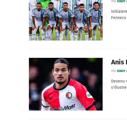
PAR
KIADY
Initiale
Fennecs .
Anis 
PAR
KIADY
Devenu r
s'illustr