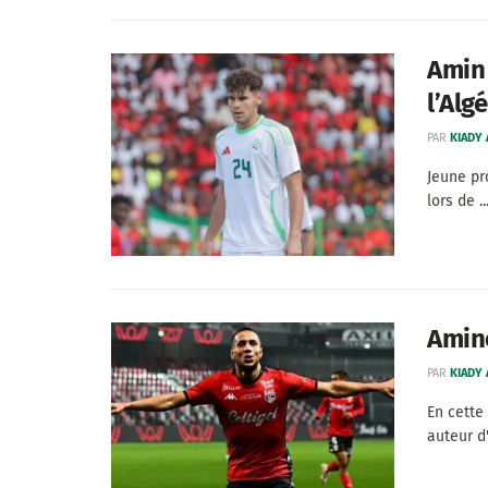
Amin 
l’Alg
PAR
KIADY
Jeune pr
lors de ..
Amine
PAR
KIADY
En cette
auteur d'