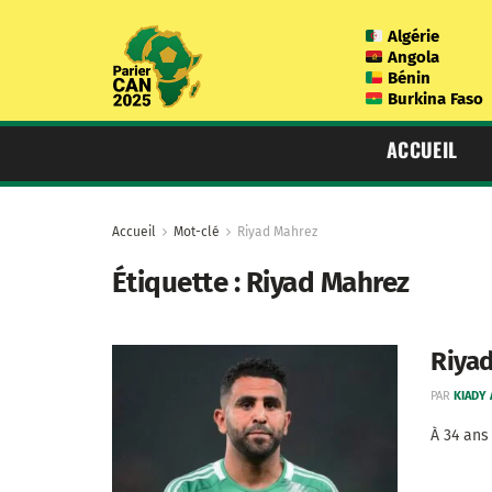
Algérie
Angola
Bénin
Burkina Faso
ACCUEIL
Accueil
Mot-clé
Riyad Mahrez
Étiquette :
Riyad Mahrez
Riyad
PAR
KIADY
À 34 ans