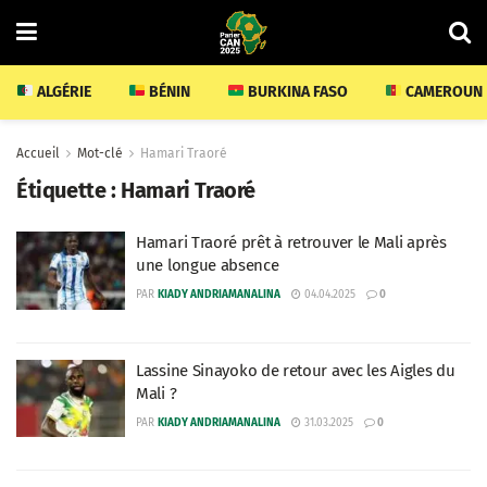
ALGÉRIE
BÉNIN
BURKINA FASO
CAMEROUN
Accueil
Mot-clé
Hamari Traoré
Étiquette :
Hamari Traoré
Hamari Traoré prêt à retrouver le Mali après
une longue absence
PAR
KIADY ANDRIAMANALINA
04.04.2025
0
Lassine Sinayoko de retour avec les Aigles du
Mali ?
PAR
KIADY ANDRIAMANALINA
31.03.2025
0