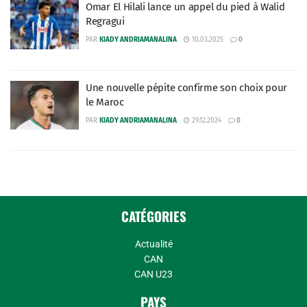
Omar El Hilali lance un appel du pied à Walid
Regragui
PAR
KIADY ANDRIAMANALINA
10.03.2025
0
Une nouvelle pépite confirme son choix pour
le Maroc
PAR
KIADY ANDRIAMANALINA
29.12.2024
0
CATÉGORIES
Actualité
CAN
CAN U23
PAYS