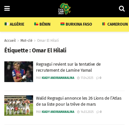
ALGÉRIE
BÉNIN
BURKINA FASO
CAMEROUN
Accueil
Mot-clé
Omar El Hilali
Étiquette :
Omar El Hilali
Regragui revient sur la tentative de
recrutement de Lamine Yamal
PAR
KIADY ANDRIAMANALINA
17.04.2025
0
Walid Regragui annonce les 26 Lions de l’Atlas
de sa liste pour la trêve de mars
PAR
KIADY ANDRIAMANALINA
14.03.2025
0