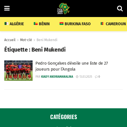
ALGÉRIE
BÉNIN
BURKINA FASO
CAMEROUN
Accueil
Mot-clé
Beni Mukendi
Étiquette :
Beni Mukendi
Pedro Gonçalves dévoile une liste de 27
joueurs pour l’Angola
PAR
KIADY ANDRIAMANALINA
13.03.2025
0
CATÉGORIES