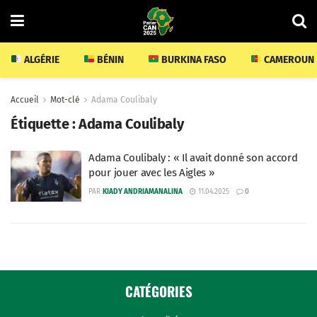
ALGÉRIE
BÉNIN
BURKINA FASO
CAMEROUN
Accueil
Mot-clé
Adama Coulibaly
Étiquette :
Adama Coulibaly
Adama Coulibaly : « Il avait donné son accord
pour jouer avec les Aigles »
PAR
KIADY ANDRIAMANALINA
11.04.2025
0
CATÉGORIES