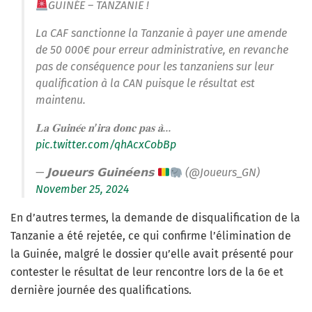
GUINÉE – TANZANIE !
La CAF sanctionne la Tanzanie à payer une amende
de 50 000€ pour erreur administrative, en revanche
pas de conséquence pour les tanzaniens sur leur
qualification à la CAN puisque le résultat est
maintenu.
𝐋𝐚 𝐆𝐮𝐢𝐧𝐞́𝐞 𝐧’𝐢𝐫𝐚 𝐝𝐨𝐧𝐜 𝐩𝐚𝐬 𝐚̀…
pic.twitter.com/qhAcxCobBp
— 𝗝𝗼𝘂𝗲𝘂𝗿𝘀 𝗚𝘂𝗶𝗻𝗲́𝗲𝗻𝘀
(@Joueurs_GN)
November 25, 2024
En d’autres termes, la demande de disqualification de la
Tanzanie a été rejetée, ce qui confirme l’élimination de
la Guinée, malgré le dossier qu’elle avait présenté pour
contester le résultat de leur rencontre lors de la 6e et
dernière journée des qualifications.