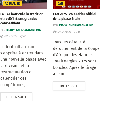
ACTUALITÉ
CAN
La CAF bouscule la tradition
CAN 2025 : calendrier officiel
et redéfinit ses grandes
de la phase finale
compétitions
PAR
KIADY ANDRIAMANALINA
PAR
KIADY ANDRIAMANALINA
02.02.2025
0
23.12.2025
0
Tous les détails du
Le football africain
déroulement de la Coupe
s'apprête à entrer dans
d'Afrique des Nations
une nouvelle phase avec
TotalEnergies 2025 sont
la révision et la
bouclés. Après le tirage
restructuration du
au sort...
calendrier des
compétitions,...
LIRE LA SUITE
LIRE LA SUITE