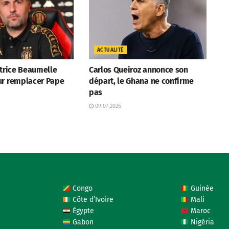
ACTUALITÉ
atrice Beaumelle
Carlos Queiroz annonce son
ur remplacer Pape
départ, le Ghana ne confirme
pas
09.07.2026
Congo
Guinée
Côte d’Ivoire
Mali
Égypte
Maroc
Gabon
Nigéria