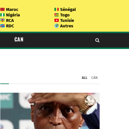
Maroc
Sénégal
Nigéria
Togo
RCA
Tunisie
RDC
Autres
CAN
ALL
CAN