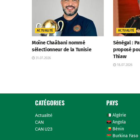
ACTUALITÉ
ACTUALITÉ
Moïne Chaâbani nommé
Sénégal : P
sélectionneur de la Tunisie
proposé po
Thiaw
31.07.2026
18.07.2026
CATÉGORIES
PAYS
Algérie
Actualité
Angola
CAN
Bénin
CAN U23
Burkina Faso