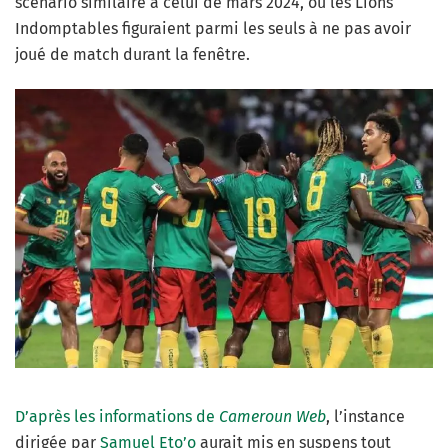
scénario similaire à celui de mars 2024, où les Lions
Indomptables figuraient parmi les seuls à ne pas avoir
joué de match durant la fenêtre.
D’après les informations de
Cameroun Web
, l’instance
dirigée par
Samuel Eto’o
aurait mis en suspens tout