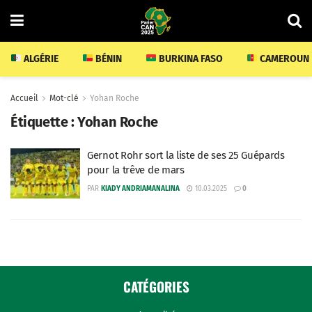
ALGÉRIE
BÉNIN
BURKINA FASO
CAMEROUN
Accueil
Mot-clé
Yohan Roche
Étiquette :
Yohan Roche
Gernot Rohr sort la liste de ses 25 Guépards
pour la trêve de mars
PAR
KIADY ANDRIAMANALINA
10.03.2025
0
CATÉGORIES