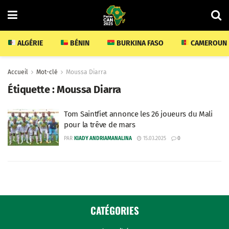
ALGÉRIE
BÉNIN
BURKINA FASO
CAMEROUN
Accueil
Mot-clé
Moussa Diarra
Étiquette :
Moussa Diarra
Tom Saintfiet annonce les 26 joueurs du Mali
pour la trêve de mars
PAR
KIADY ANDRIAMANALINA
15.03.2025
0
CATÉGORIES