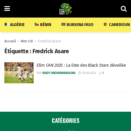
ALGÉRIE
BÉNIN
BURKINA FASO
CAMEROUN
Accueil
Mot-clé
Fredrick Asare
Étiquette :
Fredrick Asare
Elim CAN 2025 : La liste des Black Stars dévoilée
PAR
KIADY ANDRIAMANALINA
30.08.2024
0
CATÉGORIES