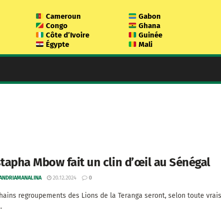
Cameroun
Gabon
Congo
Ghana
Côte d’Ivoire
Guinée
Égypte
Mali
apha Mbow fait un clin d’œil au Sénégal
 ANDRIAMANALINA
20.12.2024
0
hains regroupements des Lions de la Teranga seront, selon toute vra
.