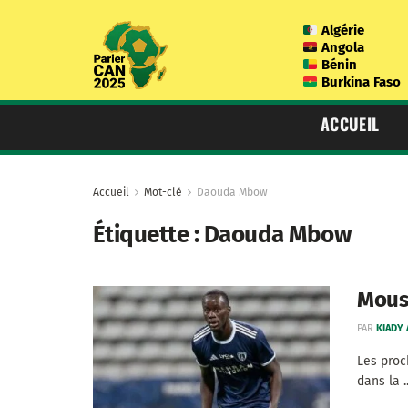
Algérie
Angola
Bénin
Burkina Faso
ACCUEIL
Accueil
Mot-clé
Daouda Mbow
Étiquette :
Daouda Mbow
Moust
PAR
KIADY
Les proc
dans la ..