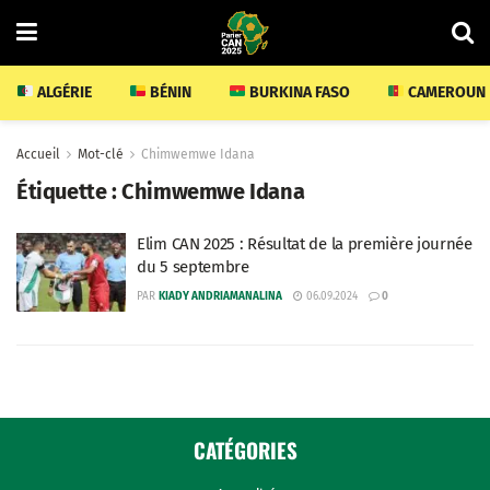
ALGÉRIE
BÉNIN
BURKINA FASO
CAMEROUN
Accueil
Mot-clé
Chimwemwe Idana
Étiquette :
Chimwemwe Idana
Elim CAN 2025 : Résultat de la première journée
du 5 septembre
PAR
KIADY ANDRIAMANALINA
06.09.2024
0
CATÉGORIES