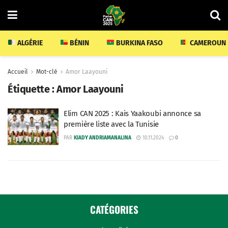
ALGÉRIE
BÉNIN
BURKINA FASO
CAMEROUN
Accueil
Mot-clé
Amor Laayouni
Étiquette :
Amor Laayouni
Elim CAN 2025 : Kais Yaakoubi annonce sa
première liste avec la Tunisie
PAR
KIADY ANDRIAMANALINA
10.11.2024
0
CATÉGORIES