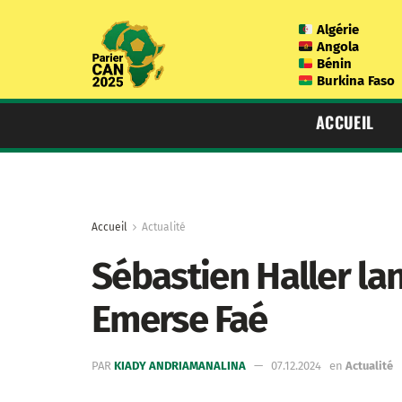
Algérie
Angola
Bénin
Burkina Faso
ACCUEIL
Accueil
Actualité
Sébastien Haller la
Emerse Faé
PAR
KIADY ANDRIAMANALINA
07.12.2024
en
Actualité