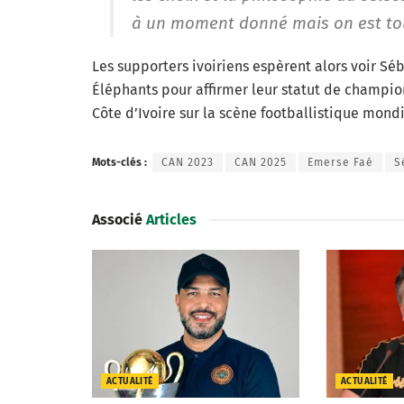
à un moment donné mais on est to
Les supporters ivoiriens espèrent alors voir Sé
Éléphants pour affirmer leur statut de champion
Côte d’Ivoire sur la scène footballistique mondi
Mots-clés :
CAN 2023
CAN 2025
Emerse Faé
S
Associé
Articles
ACTUALITÉ
ACTUALITÉ