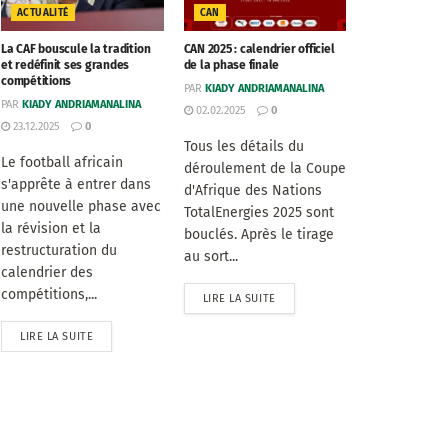
ACTUALITÉ
CAN
La CAF bouscule la tradition
CAN 2025 : calendrier officiel
et redéfinit ses grandes
de la phase finale
compétitions
PAR
KIADY ANDRIAMANALINA
PAR
KIADY ANDRIAMANALINA
02.02.2025
0
23.12.2025
0
Tous les détails du
Le football africain
déroulement de la Coupe
s'apprête à entrer dans
d'Afrique des Nations
une nouvelle phase avec
TotalEnergies 2025 sont
la révision et la
bouclés. Après le tirage
restructuration du
au sort...
calendrier des
compétitions,...
LIRE LA SUITE
LIRE LA SUITE