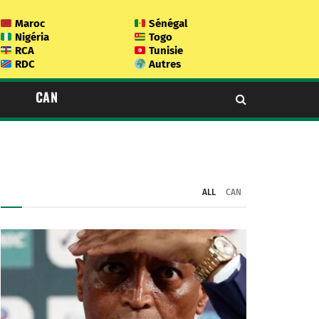
Maroc
Sénégal
Nigéria
Togo
RCA
Tunisie
RDC
Autres
CAN
ALL
CAN