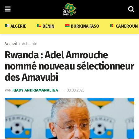
ALGÉRIE
BÉNIN
BURKINA FASO
CAMEROUN
Accueil
Actualité
Rwanda : Adel Amrouche
nommé nouveau sélectionneur
des Amavubi
PAR
KIADY ANDRIAMANALINA
03.03.2025