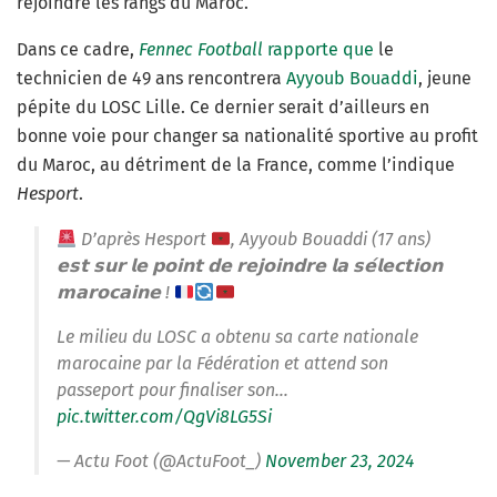
rejoindre les rangs du Maroc.
Dans ce cadre,
Fennec Football
rapporte que
le
technicien de 49 ans rencontrera
Ayyoub Bouaddi
, jeune
pépite du LOSC Lille. Ce dernier serait d’ailleurs en
bonne voie pour changer sa nationalité sportive au profit
du Maroc, au détriment de la France, comme l’indique
Hesport
.
D’après Hesport
, Ayyoub Bouaddi (17 ans)
𝗲𝘀𝘁 𝘀𝘂𝗿 𝗹𝗲 𝗽𝗼𝗶𝗻𝘁 𝗱𝗲 𝗿𝗲𝗷𝗼𝗶𝗻𝗱𝗿𝗲 𝗹𝗮 𝘀𝗲́𝗹𝗲𝗰𝘁𝗶𝗼𝗻
𝗺𝗮𝗿𝗼𝗰𝗮𝗶𝗻𝗲 !
Le milieu du LOSC a obtenu sa carte nationale
marocaine par la Fédération et attend son
passeport pour finaliser son…
pic.twitter.com/QgVi8LG5Si
— Actu Foot (@ActuFoot_)
November 23, 2024