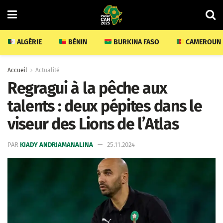
ALGÉRIE
BÉNIN
BURKINA FASO
CAMEROUN
Accueil
Actualité
Regragui à la pêche aux
talents : deux pépites dans le
viseur des Lions de l’Atlas
PAR
KIADY ANDRIAMANALINA
25.11.2024