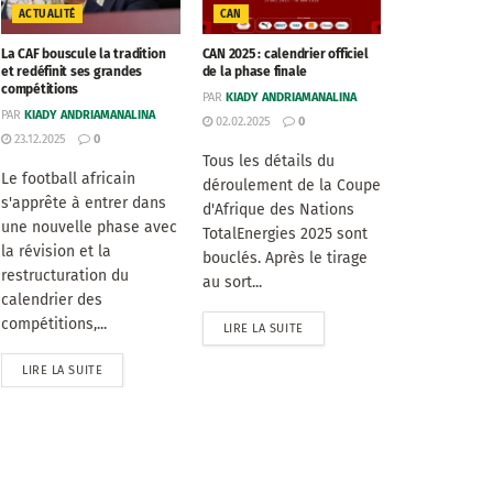
ACTUALITÉ
CAN
La CAF bouscule la tradition
CAN 2025 : calendrier officiel
et redéfinit ses grandes
de la phase finale
compétitions
PAR
KIADY ANDRIAMANALINA
PAR
KIADY ANDRIAMANALINA
02.02.2025
0
23.12.2025
0
Tous les détails du
Le football africain
déroulement de la Coupe
s'apprête à entrer dans
d'Afrique des Nations
une nouvelle phase avec
TotalEnergies 2025 sont
la révision et la
bouclés. Après le tirage
restructuration du
au sort...
calendrier des
compétitions,...
LIRE LA SUITE
LIRE LA SUITE