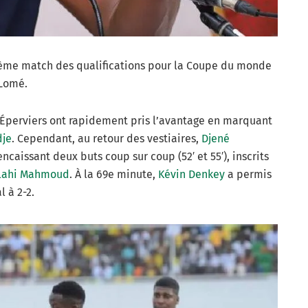
ième match des qualifications pour la Coupe du monde
 Lomé.
s Éperviers ont rapidement pris l’avantage en marquant
dje
. Cependant, au retour des vestiaires,
Djené
ncaissant deux buts coup sur coup (52′ et 55′), inscrits
lahi Mahmoud
. À la 69e minute,
Kévin Denkey
a permis
l à 2-2.