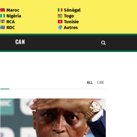
Maroc
Sénégal
Nigéria
Togo
RCA
Tunisie
RDC
Autres
CAN
ALL
CAN