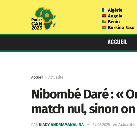
Algérie
Angola
Bénin
Burkina Faso
ACCUEIL
Accueil
Actualité
Nibombé Daré : « On
match nul, sinon on
PAR
KIADY ANDRIAMANALINA
24.03.2025
en
Actualité