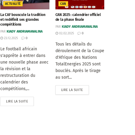
ACTUALITÉ
CAN
La CAF bouscule la tradition
CAN 2025 : calendrier officiel
et redéfinit ses grandes
de la phase finale
compétitions
PAR
KIADY ANDRIAMANALINA
PAR
KIADY ANDRIAMANALINA
02.02.2025
0
23.12.2025
0
Tous les détails du
Le football africain
déroulement de la Coupe
s'apprête à entrer dans
d'Afrique des Nations
une nouvelle phase avec
TotalEnergies 2025 sont
la révision et la
bouclés. Après le tirage
restructuration du
au sort...
calendrier des
compétitions,...
LIRE LA SUITE
LIRE LA SUITE