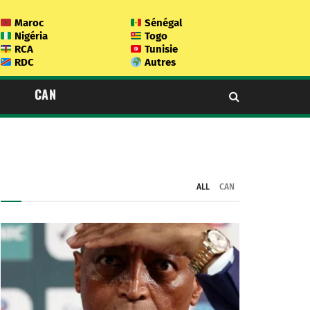
Maroc
Sénégal
Nigéria
Togo
RCA
Tunisie
RDC
Autres
CAN
ALL
CAN