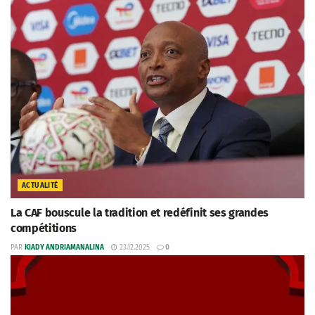
ACTUALITÉ
La CAF bouscule la tradition et redéfinit ses grandes
compétitions
PAR
KIADY ANDRIAMANALINA
23.12.2025
0