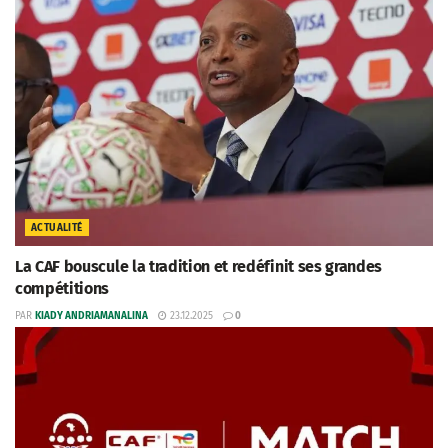
ACTUALITÉ
La CAF bouscule la tradition et redéfinit ses grandes
compétitions
PAR
KIADY ANDRIAMANALINA
23.12.2025
0