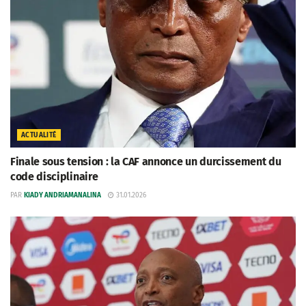
ACTUALITÉ
Finale sous tension : la CAF annonce un durcissement du
code disciplinaire
PAR
KIADY ANDRIAMANALINA
31.01.2026