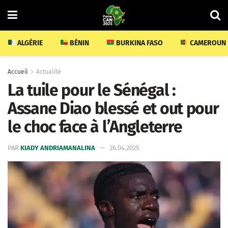
ALGÉRIE
BÉNIN
BURKINA FASO
CAMEROUN
Accueil
Actualité
La tuile pour le Sénégal :
Assane Diao blessé et out pour
le choc face à l’Angleterre
PAR
KIADY ANDRIAMANALINA
26.04.2025