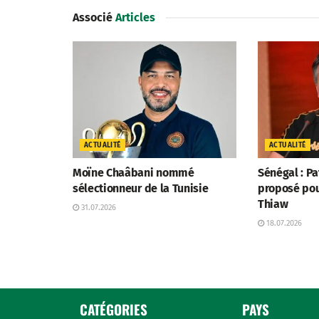
Associé
Articles
ACTUALITÉ
ACTUALITÉ
Moïne Chaâbani nommé
Sénégal : P
sélectionneur de la Tunisie
proposé po
Thiaw
31.07.2026
18.07.2026
CATÉGORIES
PAYS