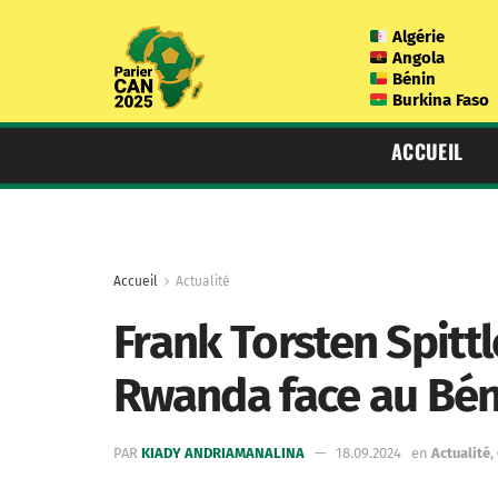
Algérie
Angola
Bénin
Burkina Faso
ACCUEIL
Accueil
Actualité
Frank Torsten Spittl
Rwanda face au Bén
PAR
KIADY ANDRIAMANALINA
18.09.2024
en
Actualité
,