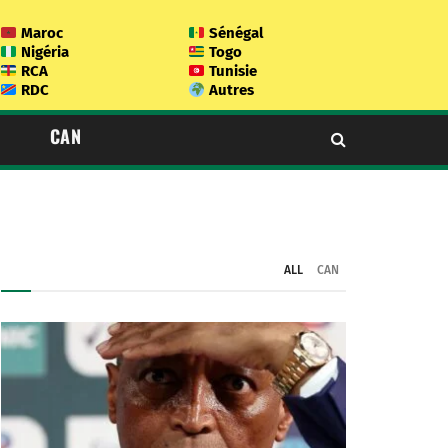
Maroc
Sénégal
Nigéria
Togo
RCA
Tunisie
RDC
Autres
CAN
ALL
CAN