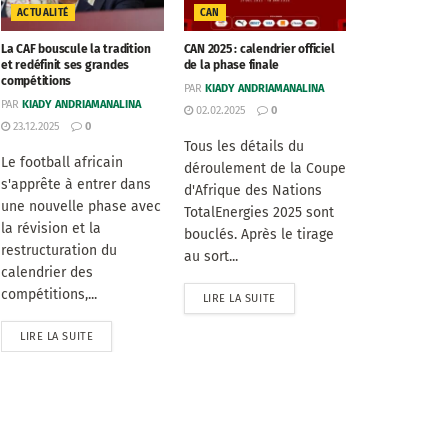
ACTUALITÉ
CAN
La CAF bouscule la tradition
CAN 2025 : calendrier officiel
et redéfinit ses grandes
de la phase finale
compétitions
PAR
KIADY ANDRIAMANALINA
PAR
KIADY ANDRIAMANALINA
02.02.2025
0
23.12.2025
0
Tous les détails du
Le football africain
déroulement de la Coupe
s'apprête à entrer dans
d'Afrique des Nations
une nouvelle phase avec
TotalEnergies 2025 sont
la révision et la
bouclés. Après le tirage
restructuration du
au sort...
calendrier des
compétitions,...
LIRE LA SUITE
LIRE LA SUITE