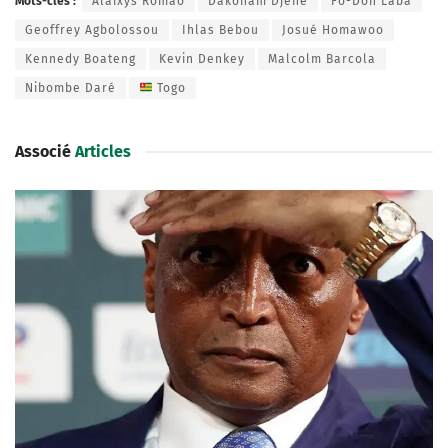
Mots-clés :
Alaixys Romao
Dakonam Djene
Fo-Doh Laba
Geoffrey Agbolossou
Ihlas Bebou
Josué Homawoo
Kennedy Boateng
Kevin Denkey
Malcolm Barcola
Nibombe Daré
Togo
Associé
Articles