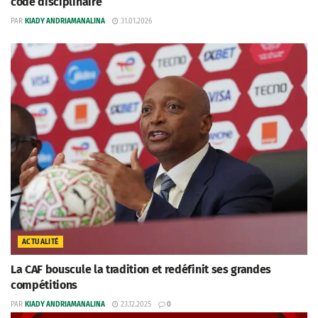
code disciplinaire
PAR
KIADY ANDRIAMANALINA
31.01.2026
ACTUALITÉ
La CAF bouscule la tradition et redéfinit ses grandes
compétitions
PAR
KIADY ANDRIAMANALINA
23.12.2025
0