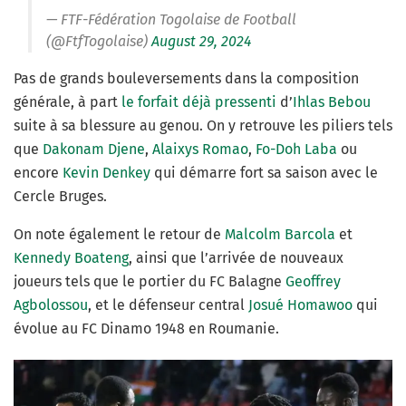
— FTF-Fédération Togolaise de Football
(@FtfTogolaise)
August 29, 2024
Pas de grands bouleversements dans la composition
générale, à part
le forfait déjà pressenti
d’
Ihlas Bebou
suite à sa blessure au genou. On y retrouve les piliers tels
que
Dakonam Djene
,
Alaixys Romao
,
Fo-Doh Laba
ou
encore
Kevin Denkey
qui démarre fort sa saison avec le
Cercle Bruges.
On note également le retour de
Malcolm Barcola
et
Kennedy Boateng
, ainsi que l’arrivée de nouveaux
joueurs tels que le portier du FC Balagne
Geoffrey
Agbolossou
, et le défenseur central
Josué Homawoo
qui
évolue au FC Dinamo 1948 en Roumanie.