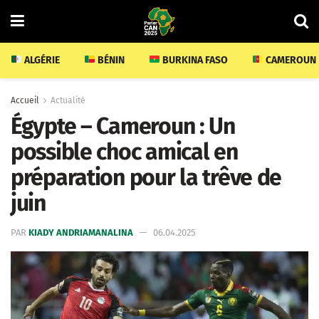
ALGÉRIE
BÉNIN
BURKINA FASO
CAMEROUN
Accueil
Actualité
Égypte – Cameroun : Un
possible choc amical en
préparation pour la trêve de
juin
PAR
KIADY ANDRIAMANALINA
06.04.2025