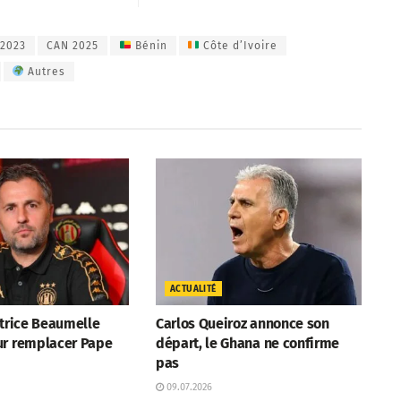
2023
CAN 2025
Bénin
Côte d’Ivoire
Autres
ACTUALITÉ
atrice Beaumelle
Carlos Queiroz annonce son
ur remplacer Pape
départ, le Ghana ne confirme
pas
09.07.2026