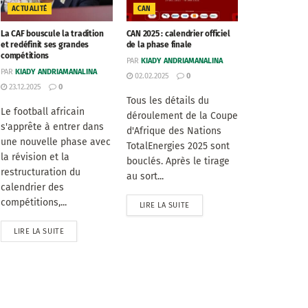
ACTUALITÉ
CAN
La CAF bouscule la tradition
CAN 2025 : calendrier officiel
et redéfinit ses grandes
de la phase finale
compétitions
PAR
KIADY ANDRIAMANALINA
PAR
KIADY ANDRIAMANALINA
02.02.2025
0
23.12.2025
0
Tous les détails du
Le football africain
déroulement de la Coupe
s'apprête à entrer dans
d'Afrique des Nations
une nouvelle phase avec
TotalEnergies 2025 sont
la révision et la
bouclés. Après le tirage
restructuration du
au sort...
calendrier des
compétitions,...
LIRE LA SUITE
LIRE LA SUITE