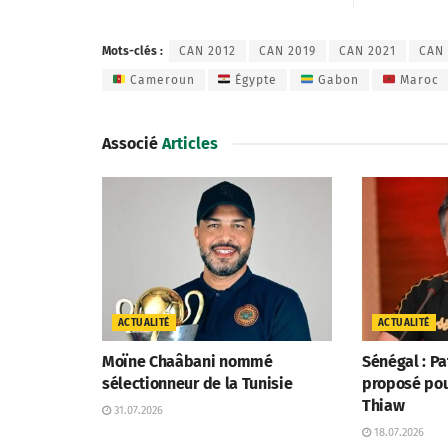
Mots-clés :
CAN 2012
CAN 2019
CAN 2021
CAN 
Cameroun
Égypte
Gabon
Maroc
Associé
Articles
ACTUALITÉ
ACTUALITÉ
Moïne Chaâbani nommé
Sénégal : P
sélectionneur de la Tunisie
proposé po
Thiaw
31.07.2026
18.07.2026