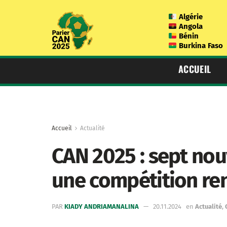
Algérie
Angola
Bénin
Burkina Faso
ACCUEIL
Accueil
Actualité
CAN 2025 : sept nou
une compétition re
PAR
KIADY ANDRIAMANALINA
20.11.2024
en
Actualité
,