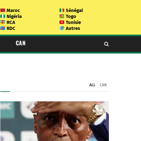
Maroc
Sénégal
Nigéria
Togo
RCA
Tunisie
RDC
Autres
CAN
ALL
CAN